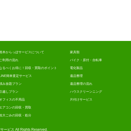
熊本からっぽサービスについて
家具類
ご利用の流れ
バイク・原付・自転車
なるべくお得に！回収・買取のポイント
電化製品
LINE簡単査定サービス
遺品整理
積み放題プラン
遺品整理の流れ
引越しプラン
ハウスクリーンニング
オフィスの不用品
片付けサービス
エアコンの回収・買取
粗大ごみの回収・処分
ぽサービス
All Rights Reserved.