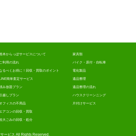
熊本からっぽサービスについて
家具類
ご利用の流れ
バイク・原付・自転車
なるべくお得に！回収・買取のポイント
電化製品
LINE簡単査定サービス
遺品整理
積み放題プラン
遺品整理の流れ
引越しプラン
ハウスクリーンニング
オフィスの不用品
片付けサービス
エアコンの回収・買取
粗大ごみの回収・処分
ぽサービス
All Rights Reserved.